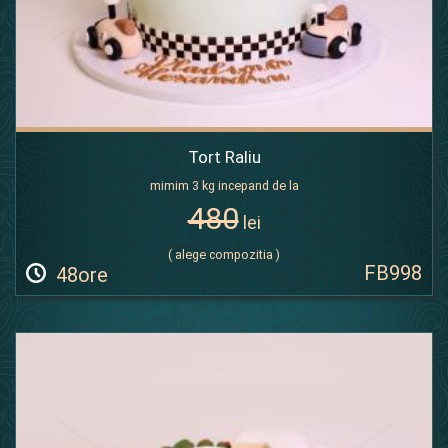
Tort Raliu
mimim 3 kg incepand de la
480
lei
( alege compozitia )
FB998
48ore