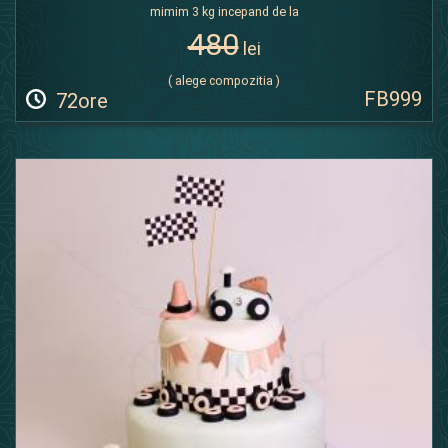
mimim 3 kg incepand de la
480
lei
( alege compozitia )
FB999
72ore