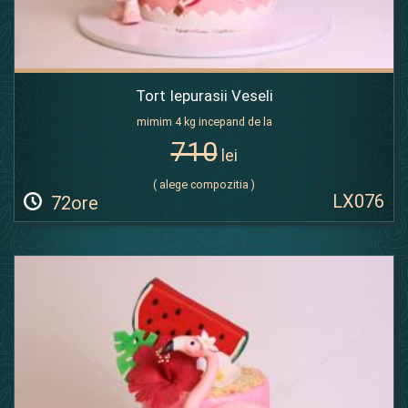
Tort Iepurasii Veseli
mimim 4 kg incepand de la
710
lei
( alege compozitia )
LX076
72ore