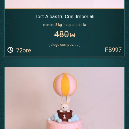
Tort Albastru Crini Imperiali
mimim 3 kg incepand de la
480
lei
( alege compozitia )
FB997
72ore