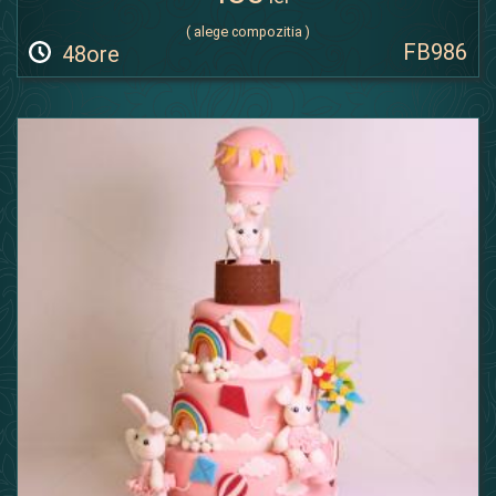
( alege compozitia )
FB986
48ore