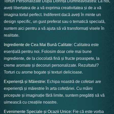
Torturi Personalizate După Dorința Dumneavoastră: La noi,
aveți libertatea de a vă exprima creativitatea și de a vă
imagina tortul perfect. Indiferent dacă aveți în minte un
design specific, un gust preferat sau o tematică specială,
suntem aici pentru a vă ajuta să vă transformați visele în
realitate.
Ingrediente de Cea Mai Bună Calitate:
Calitatea este
esențială pentru noi. Folosim doar cele mai bune
ingrediente, de la ciocolată fină și fructe proaspete, la
creme aromate și decoruri personalizate. Rezultatul?
Torturi cu arome bogate și texturi delicioase.
Experiență și Măiestrie:
Echipa noastră de cofetari are
experiență și măiestrie în arta cofetăriei. Cu mâini
pricepute și imaginație fără limite, suntem pregătiți să vă
uimească cu creațiile noastre.
Evenimente Speciale și Ocazii Unice:
Fie că este vorba