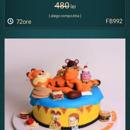
480
lei
( alege compozitia )
FB992
72ore