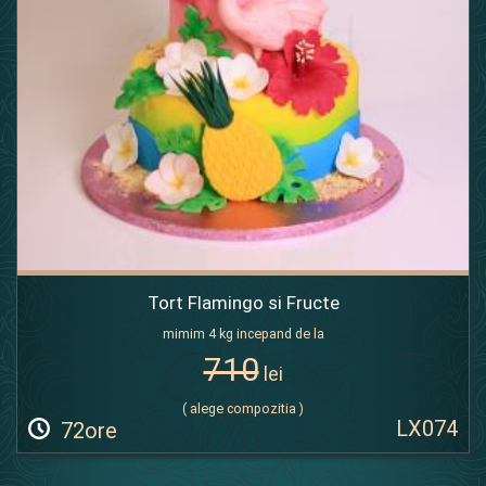
Tort Flamingo si Fructe
mimim 4 kg incepand de la
710
lei
( alege compozitia )
LX074
72ore