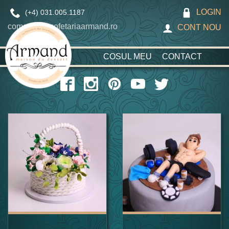
LOGIN
(+4) 031.005.1187
comanda@cofetariaarmand.ro
CONT NOU
COSUL MEU
CONTACT