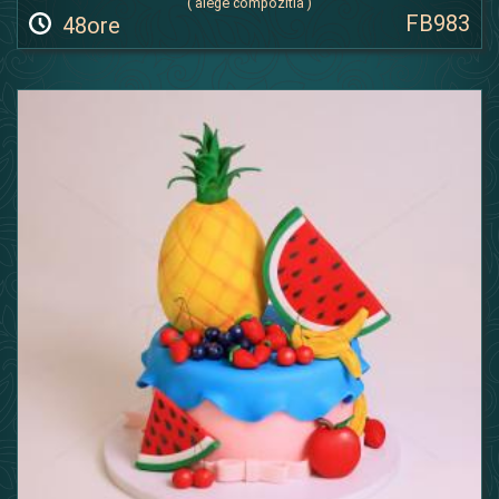
( alege compozitia )
FB983
48ore