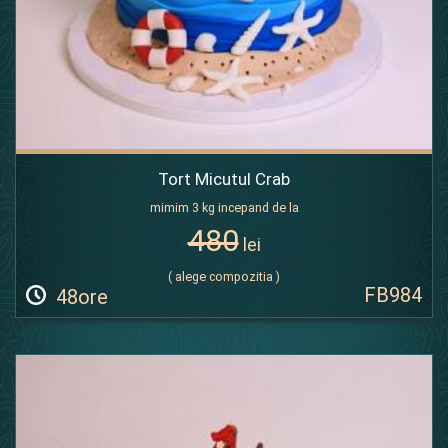
Tort Micutul Crab
mimim 3 kg incepand de la
480
lei
( alege compozitia )
FB984
48ore