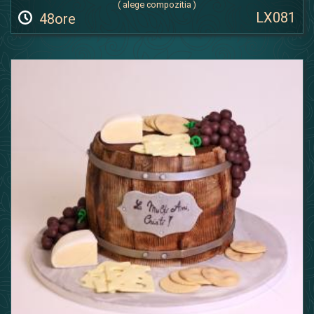
( alege compozitia )
LX081
48ore