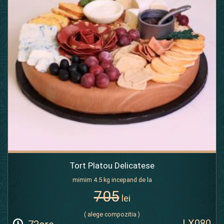
Tort Platou Delicatese
mimim 4.5 kg incepand de la
705
lei
( alege compozitia )
LX080