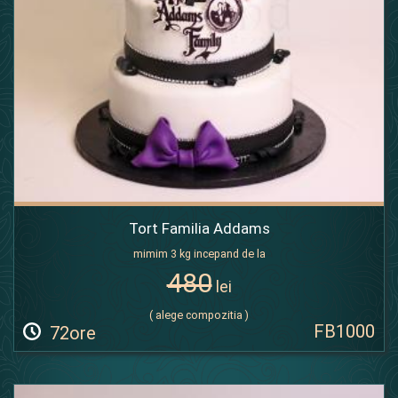
Tort Familia Addams
mimim 3 kg incepand de la
480
lei
( alege compozitia )
FB1000
72ore