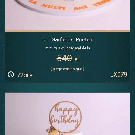
Tort Garfield si Prietenii
mimim 3 kg incepand de la
540
lei
( alege compozitia )
LX079
72ore