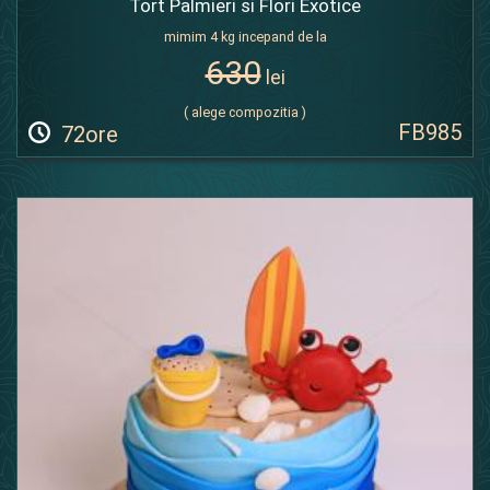
Tort Palmieri si Flori Exotice
mimim 4 kg incepand de la
630
lei
( alege compozitia )
FB985
72ore