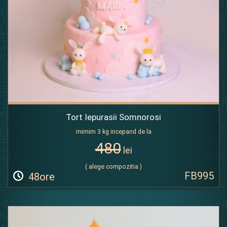
Tort Iepurasii Somnorosi
mimim 3 kg incepand de la
480
lei
( alege compozitia )
FB995
48ore