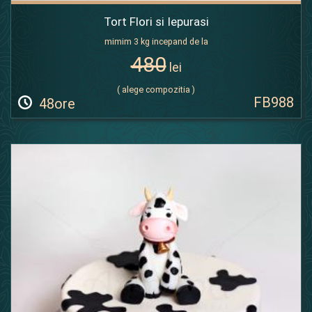
Tort Flori si Iepurasi
mimim 3 kg incepand de la
480
lei
( alege compozitia )
FB988
48ore