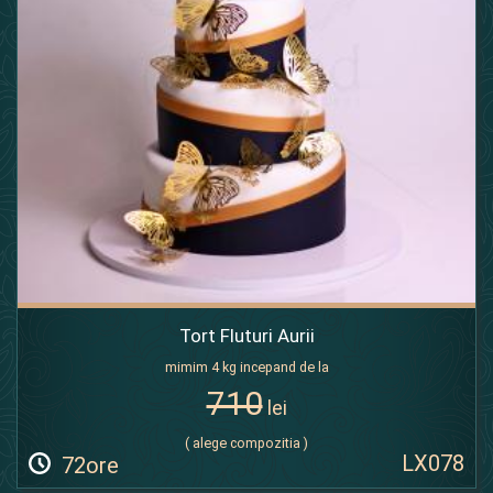
Tort Fluturi Aurii
mimim 4 kg incepand de la
710
lei
( alege compozitia )
LX078
72ore