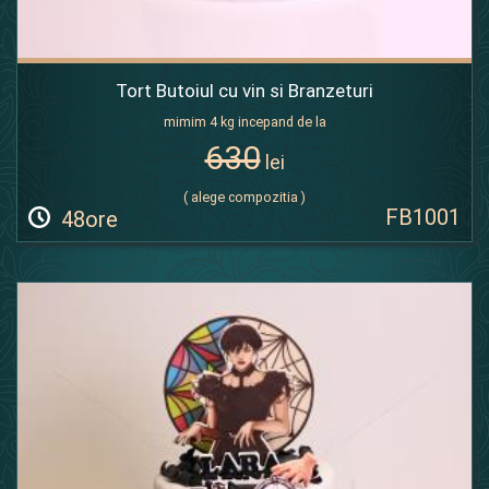
Tort Butoiul cu vin si Branzeturi
mimim 4 kg incepand de la
630
lei
( alege compozitia )
FB1001
48ore