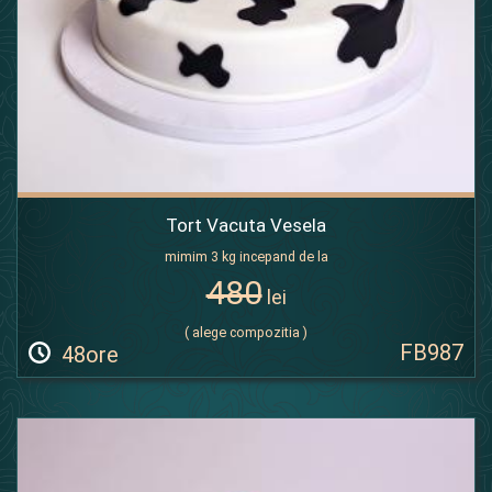
Tort Vacuta Vesela
mimim 3 kg incepand de la
480
lei
( alege compozitia )
FB987
48ore